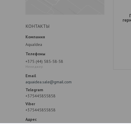
гер
КОНТАКТЫ
AquaIdea
+375 (44) 585-58-58
Менеджер
aquaidea.sale@gmail.com
+375445855858
+375445855858
деревня Боровая, 3, Валерьяново, Минский