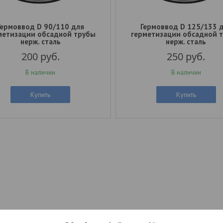
Гермоввод D 90/110 для
Гермоввод D 125/133 
метизации обсадной трубы
герметизации обсадной 
нерж. сталь
нерж. сталь
200
руб.
250
руб.
В наличии
В наличии
Купить
Купить