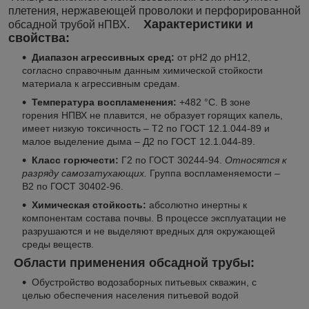
плетения, нержавеющей проволоки и
перфорированной
Характеристики и
обсадной трубой нПВХ.
свойства:
Диапазон агрессивных сред:
от рН2 до рН12,
согласно справочным данным химической стойкости
материала к агрессивным средам.
Температура воспламенения:
+482 °С. В зоне
горения НПВХ не плавится, не образует горящих капель,
имеет низкую токсичность – Т2 по ГОСТ 12.1.044-89 и
малое выделение дыма – Д2 по ГОСТ 12.1.044-89.
Класс горючести:
Г2 по ГОСТ 30244-94.
Относятся к
разряду самозатухающих.
Группа воспламеняемости –
В2 по ГОСТ 30402-96.
Химическая стойкость:
абсолютно инертны к
компонентам состава почвы. В процессе эксплуатации не
разрушаются и не выделяют вредных для окружающей
среды веществ.
Области применения обсадной трубы:
Обустройство водозаборных питьевых скважин, с
целью обеспечения населения питьевой водой