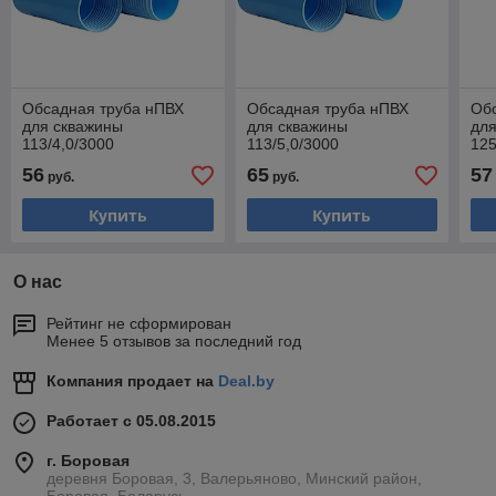
Обсадная труба нПВХ
Обсадная труба нПВХ
Об
для скважины
для скважины
для
113/4,0/3000
113/5,0/3000
125
56
65
57
руб.
руб.
Купить
Купить
О нас
Рейтинг не сформирован
Менее 5 отзывов за последний год
Компания продает на
Deal.by
Работает с 05.08.2015
г. Боровая
деревня Боровая, 3, Валерьяново, Минский район,