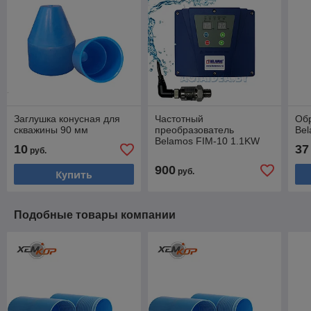
Заглушка конусная для
Частотный
Обр
скважины 90 мм
преобразователь
Bel
Belamos FIM-10 1.1KW
10
37
руб.
900
руб.
Купить
Подобные товары компании