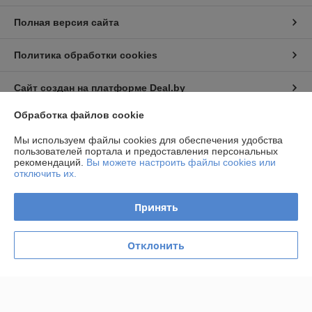
Полная версия сайта
Политика обработки cookies
Сайт создан на платформе Deal.by
Обработка файлов cookie
Мы используем файлы cookies для обеспечения удобства
пользователей портала и предоставления персональных
рекомендаций.
Вы можете настроить файлы cookies или
отключить их.
Информация для покупателя
Юридическое лицо:
Общество с ограниченной ответственностью
Принять
«Первый Напорный».
223053, Минская область, Минский район, с/с Боровлянский, д.
Боровая, АБК, д. 3, оф. 10 (2 эт)
Отклонить
Регистрационный номер ЕГР: 693422512
УНП: 693422512
Регистрационный орган: Минский райисполком