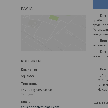
КАРТА
Комплек
трубопро
труб неб
Устанавли
(опционал
Пригоде
питьевой 
Комплект
проводом
КОНТАКТЫ
Компле
Гре
AquaIdea
Сал
Пас
Кар
+375 (44) 585-58-58
Менеджер
Ссылка на с
aquaidea.sale@gmail.com