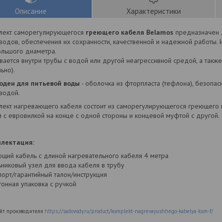
Описание
Характеристики
т саморегулирующегося
греющего кабеля Belamos
предназначен 
водов, обеспечения их сохранности, качественной и надежной работы
ольшого диаметра.
вается внутри трубы с водой или другой неагрессивной средой, а так
ьно).
н для питьевой воды
- оболочка из фторпласта (тефлона), безопас
водой.
 нагревающего кабеля состоит из саморегулирующегося греющего к
 с евровилкой на конце с одной стороны и концевой муфтой с другой.
ктация:
ющий кабель с длиной нагревательного кабеля 4 метра
ьниковый узел для ввода кабеля в трубу
порт/гарантийный талон/инструкция
тонная упаковка с ручкой
айт производителя
https://sadovody.ru/product/komplekt-nagrevayushhego-kabelya-ksm-f/