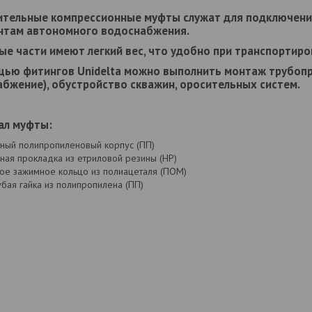
ительные компрессионные муфты служат для подключени
ентам автономного водоснабжения.
е части имеют легкий вес, что удобно при транспортиро
щью фитингов Unidelta можно выполнить монтаж трубоп
бжение), обустройство скважин, оросительных систем.
ал муфты:
ный полипропиленовый корпус (ПП)
ная прокладка из етриловой резины (НР)
ое зажимное кольцо из полиацеталя (ПОМ)
убая гайка из полипропилена (ПП)