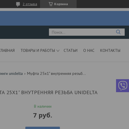
2 отзыва
Корзина
ГЛАВНАЯ
ТОВАРЫ И РАБОТЫ
СТАТЬИ
О НАС
КОНТАКТЫ
нги unidelta
Муфта 25х1" внутренняя резьба unidelta
А 25Х1" ВНУТРЕННЯЯ РЕЗЬБА UNIDELTA
В наличии
7
руб.