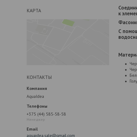
Соедин
КАРТА
к элем
Фасонны
С помо
водосна
Матери
Чер
Чер
Бел
КОНТАКТЫ
Гол
AquaIdea
+375 (44) 585-58-58
Менеджер
aquaidea.sale@gmail.com