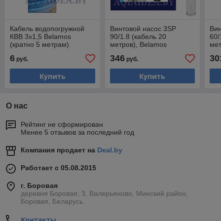
Кабель водопогружной
Винтовой насос 3SP
Вин
КВВ 3х1,5 Belamos
90/1.8 (кабель 20
60/
(кратно 5 метрам)
метров), Belamos
мет
6
346
30
руб.
руб.
Купить
Купить
О нас
Рейтинг не сформирован
Менее 5 отзывов за последний год
Компания продает на
Deal.by
Работает с 05.08.2015
г. Боровая
деревня Боровая, 3, Валерьяново, Минский район,
Боровая, Беларусь
Контакты