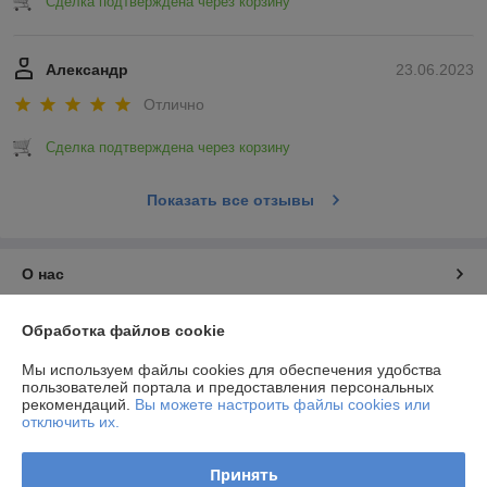
Сделка подтверждена через корзину
Александр
23.06.2023
Отлично
Сделка подтверждена через корзину
Показать все отзывы
О нас
Контакты
Обработка файлов cookie
Мы используем файлы cookies для обеспечения удобства
Доставка и оплата
пользователей портала и предоставления персональных
рекомендаций.
Вы можете настроить файлы cookies или
отключить их.
График работы
Принять
Полная версия сайта