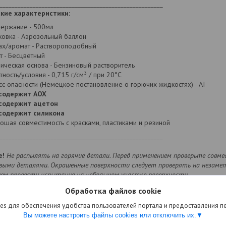
______________________________________________________
кие характеристики:
ержание - 500мл
ковка - Аэрозольный баллон
ах/аромат - Раствороподобный
т - Бесцветный
ическая основа - Бензиновый растворитель
тность/условия - 0,715 г/см³ / при 20°C
сс опасности (Немецкое постановление о горючих жидкостях) - AI
содержит AOX
содержит ацетон
содержит силикона
ошая совместимость с красками, пластиками и резиной
______________________________________________________
е!
Не распылять на горячие детали. Перед применением проверьте совм
выми деталями. Окрашенные поверхности следует проверять на незамет
уем провести испытание на небольшом участке поверхности.
Обработка файлов cookie
es для обеспечения удобства пользователей портала и предоставления 
Вы можете настроить файлы cookies или отключить их.