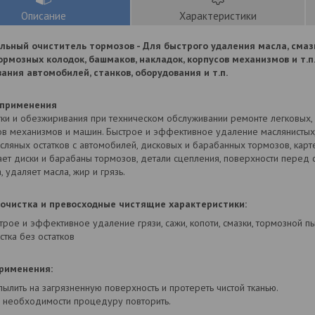
Описание
Характеристики
льный очиститель тормозов - Для быстрого удаления масла, смазки
ормозных колодок, башмаков, накладок, корпусов механизмов и т.п
ания автомобилей, станков, оборудования и т.п.
 применения
ки и обезжиривания при техническом обслуживании ремонте легковых, 
ов механизмов и машин. Быстрое и эффективное удаление маслянистых/
сляных остатков с автомобилей, дисковых и барабанных тормозов, карт
ает диски и барабаны тормозов, детали сцепления, поверхности перед
, удаляет масла, жир и грязь.
очистка и превосходные чистящие характеристики:
трое и эффективное удаление грязи, сажи, копоти, смазки, тормозной пы
стка без остатков
рименения:
пылить на загрязненную поверхность и протереть чистой тканью.
 необходимости процедуру повторить.