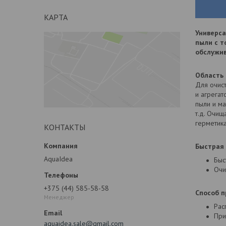
КАРТА
Универса
пыли с т
обслужив
Область
Для очист
и агрегат
пыли и ма
т.д. Очищ
герметика
КОНТАКТЫ
Быстрая 
AquaIdea
Быс
Очи
+375 (44) 585-58-58
Способ п
Менеджер
Рас
При
aquaidea.sale@gmail.com