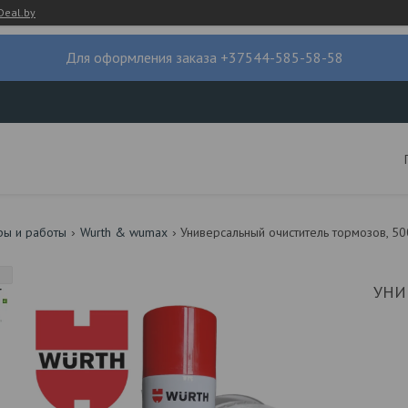
Deal.by
Для оформления заказа +37544-585-58-58
ры и работы
Wurth & wumax
Универсальный очиститель тормозов, 50
УНИ