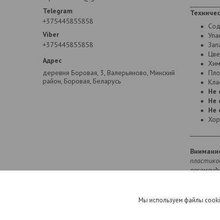
__________
Техничес
+375445855858
Сод
Упа
+375445855858
Зап
Цве
Хим
деревня Боровая, 3, Валерьяново, Минский
Пло
район, Боровая, Беларусь
Кла
Не 
Не 
Не 
Хор
__________
Внимани
пластико
рекоменд
Мы используем файлы cooki